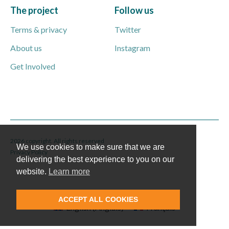
The project
Follow us
Terms & privacy
Twitter
About us
Instagram
Get Involved
2026 copyright. All rights reserved
We use cookies to make sure that we are
Privacy Policy
delivering the best experience to you on our
website.
Learn more
ACCEPT ALL COOKIES
English
(
Anglais
)
Français