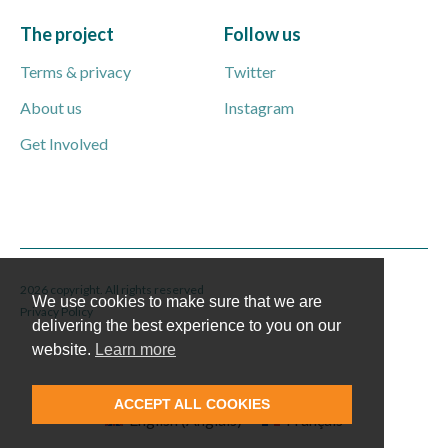
The project
Follow us
Terms & privacy
Twitter
About us
Instagram
Get Involved
2026 copyright. All rights reserved
We use cookies to make sure that we are
Privacy Policy
delivering the best experience to you on our
website.
Learn more
ACCEPT ALL COOKIES
English
(
Anglais
)
Français