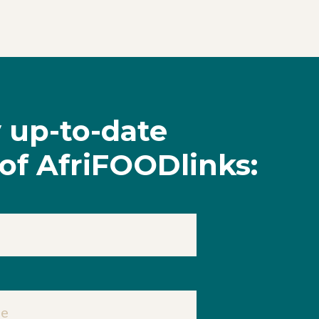
y up-to-date
of AfriFOODlinks: