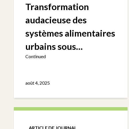
Transformation
audacieuse des
systèmes alimentaires
urbains sous
Continued
l’impulsion des jeunes
août 4, 2025
ARTICLE DE JOURNAL