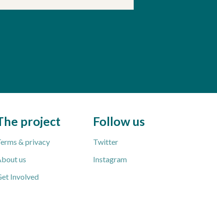
The project
Follow us
erms & privacy
Twitter
bout us
Instagram
et Involved