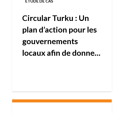
ÉTUDE DE CAS
Circular Turku : Un
plan d’action pour les
gouvernements
locaux afin de donner
un coup de fouet à la
transition vers
l’économie circulaire